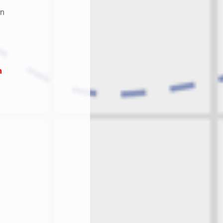
an
f
h