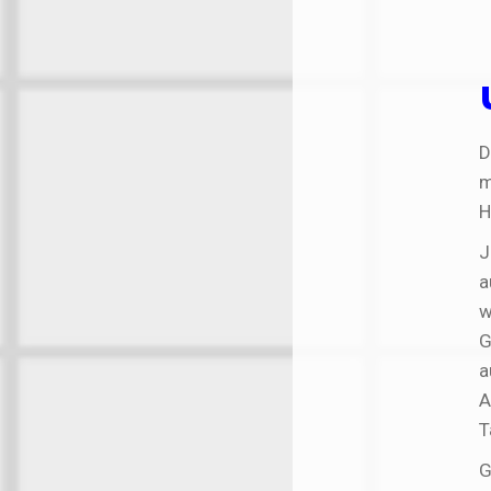
D
m
H
J
a
w
G
a
A
T
G