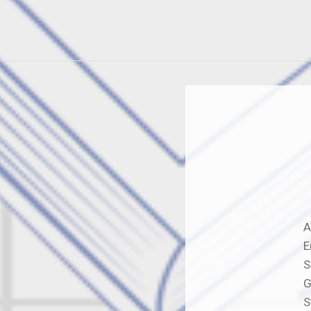
A
E
S
G
S