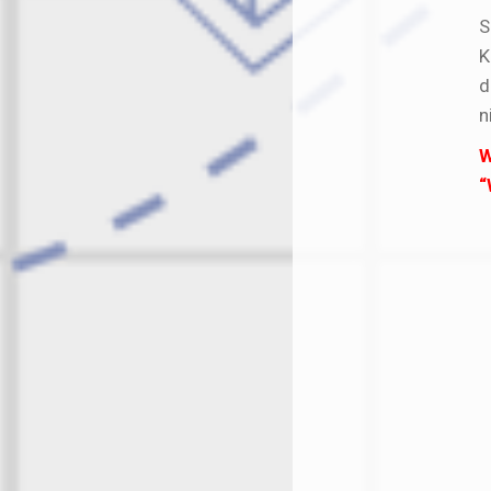
S
K
d
n
W
“