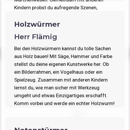
Kindern probst du aufregende Szenen,
verkleidest dich und erlebst fantastische
Holzwürmer
Abenteuer auf der Bühne. Wenn der große Tag
kommt, zeigst du dein Können vor einem
Herr Flämig
echten Publikum
Bei den Holzwürmern kannst du tolle Sachen
aus Holz bauen! Mit Säge, Hammer und Farbe
stellst du deine eigenen Kunstwerke her. Ob
ein Bilderrahmen, ein Vogelhaus oder ein
Spielzeug. Zusammen mit anderen Kindern
lernst du, wie man sicher mit Werkzeug
umgeht und etwas Einzigartiges erschafft.
Komm vorbei und werde ein echter Holzwurm!