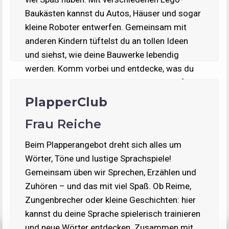
Baukästen kannst du Autos, Häuser und sogar
kleine Roboter entwerfen. Gemeinsam mit
anderen Kindern tüftelst du an tollen Ideen
und siehst, wie deine Bauwerke lebendig
werden. Komm vorbei und entdecke, was du
alles mit deinen Händen und deinem Kopf
erschaffen kannst!
PlapperClub
Frau Reiche
Beim Plapperangebot dreht sich alles um
Wörter, Töne und lustige Sprachspiele!
Gemeinsam üben wir Sprechen, Erzählen und
Zuhören – und das mit viel Spaß. Ob Reime,
Zungenbrecher oder kleine Geschichten: hier
kannst du deine Sprache spielerisch trainieren
und neue Wörter entdecken. Zusammen mit