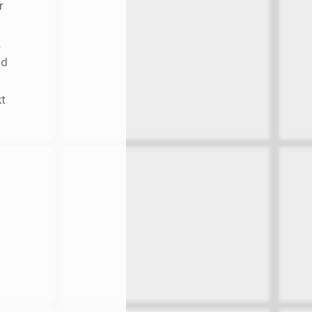
r
.
nd
kt