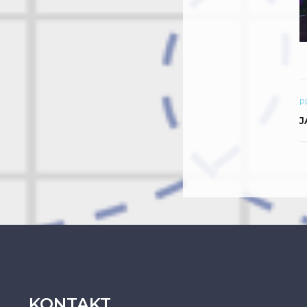
P
J
KONTAKT