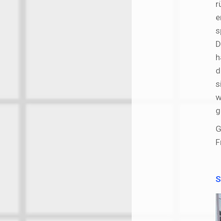
r
e
s
D
h
d
s
w
g
G
F
S