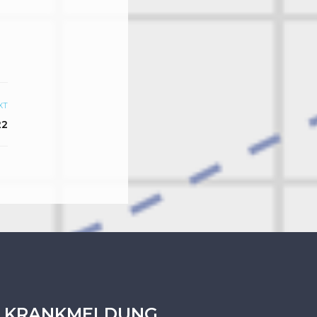
XT
22
KRANKMELDUNG