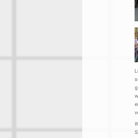
L
s
g
w
e
v
W
S