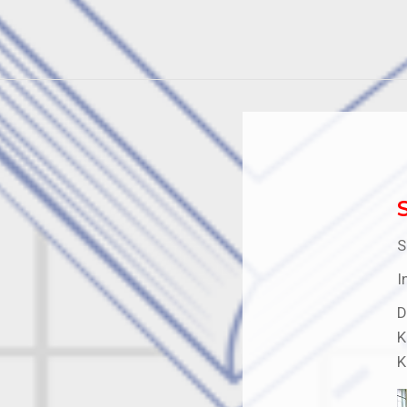
S
I
D
K
K