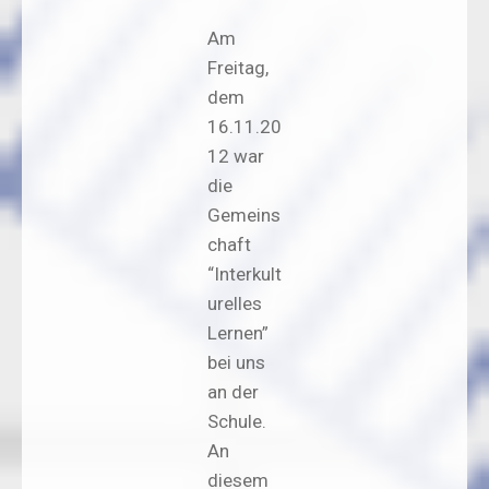
Am
Freitag,
dem
16.11.20
12 war
die
Gemeins
chaft
“Interkult
urelles
Lernen”
bei uns
an der
Schule.
An
diesem