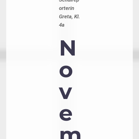
orterin
Greta, Kl.
4a
N
o
v
e
m