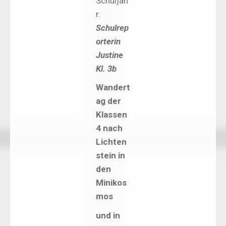
Schuljah
r.
Schulrep
orterin
Justine
Kl. 3b
Wandert
ag der
Klassen
4 nach
Lichten
stein in
den
Minikos
mos
und in