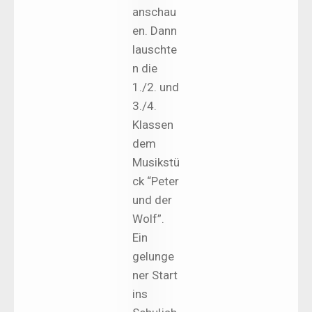
anschau
en. Dann
lauschte
n die
1./2. und
3./4.
Klassen
dem
Musikstü
ck “Peter
und der
Wolf”.
Ein
gelunge
ner Start
ins