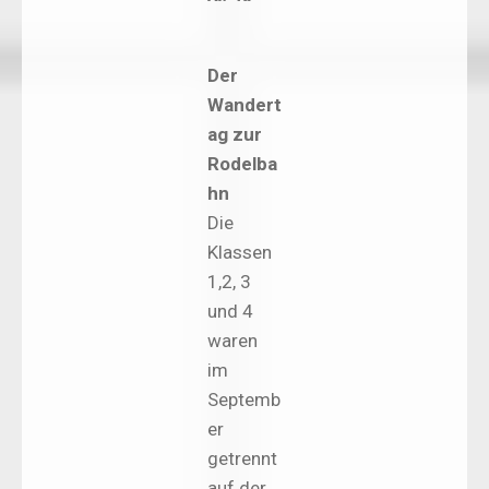
Der
Wandert
ag zur
Rodelba
hn
Die
Klassen
1,2, 3
und 4
waren
im
Septemb
er
getrennt
auf der