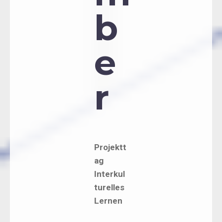
b
e
r
Projektt
ag
Interkul
turelles
Lernen