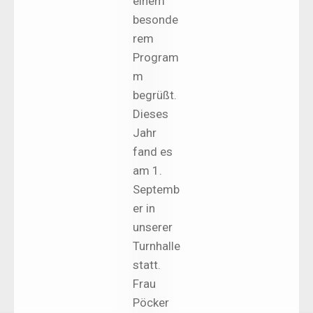
einem
besonde
rem
Program
m
begrüßt.
Dieses
Jahr
fand es
am 1.
Septemb
er in
unserer
Turnhalle
statt.
Frau
Pöcker