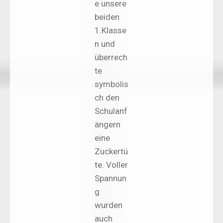
e unsere
beiden
1.Klasse
n und
überrech
te
symbolis
ch den
Schulanf
ängern
eine
Zuckertü
te. Voller
Spannun
g
wurden
auch