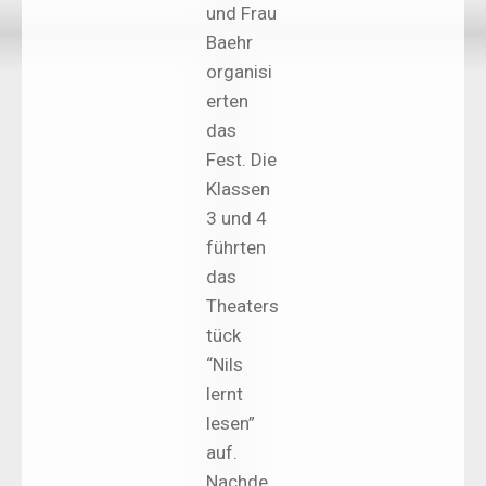
und Frau
Baehr
organisi
erten
das
Fest. Die
Klassen
3 und 4
führten
das
Theaters
tück
“Nils
lernt
lesen”
auf.
Nachde